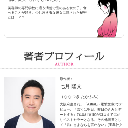
美容師の専門学校に通う清楚で品のある女の子。食
べることが好き。少し泣き虫な彼女に隠された秘密
とは…？？
原作者：
七月 隆文
（ななつき たかふみ）
大阪府生まれ。『Astral』(電撃文庫)でデ
ビュー。『ぼくは明日、昨日のきみとデ
ートする』(宝島社文庫)が口コミで広が
りベストセラーとなる。その他著書とし
て『君にさよならを言わない』(宝島社文