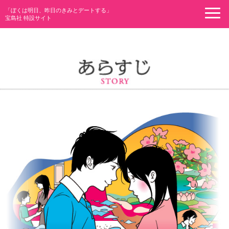
ナ
「ぼくは明日、昨日のきみとデートする」
ビ
宝島社 特設サイト
ゲ
ー
シ
ョ
ン